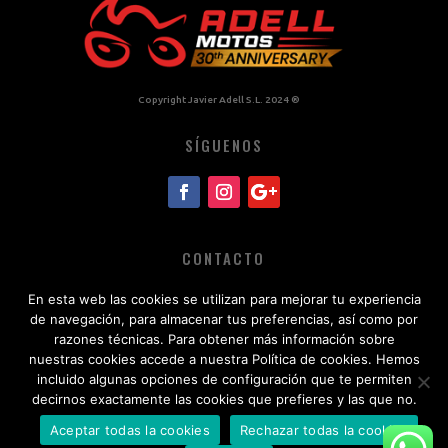
Copyright Javier Adell S.L. 2024 ®
SÍGUENOS
CONTACTO
964 453 037
En esta web las cookies se utilizan para mejorar tu experiencia
de navegación, para almacenar tus preferencias, así como por
info@adellmotos.com
razones técnicas. Para obtener más información sobre
nuestras cookies accede a nuestra Política de cookies. Hemos
AVISO LEGAL
incluido algunas opciones de configuración que te permiten
decirnos exactamente las cookies que prefieres y las que no.
Política de privacidad
Aceptar todas la cookies
Rechazar todas la cookies
Política de cookies