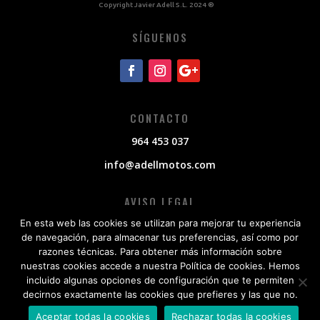
Copyright Javier Adell S.L. 2024 ®
SÍGUENOS
CONTACTO
964 453 037
info@adellmotos.com
AVISO LEGAL
En esta web las cookies se utilizan para mejorar tu experiencia
Política de privacidad
de navegación, para almacenar tus preferencias, así como por
Política de cookies
razones técnicas. Para obtener más información sobre
nuestras cookies accede a nuestra Política de cookies. Hemos
incluido algunas opciones de configuración que te permiten
decirnos exactamente las cookies que prefieres y las que no.
Aceptar todas la cookies
Rechazar todas la cookies